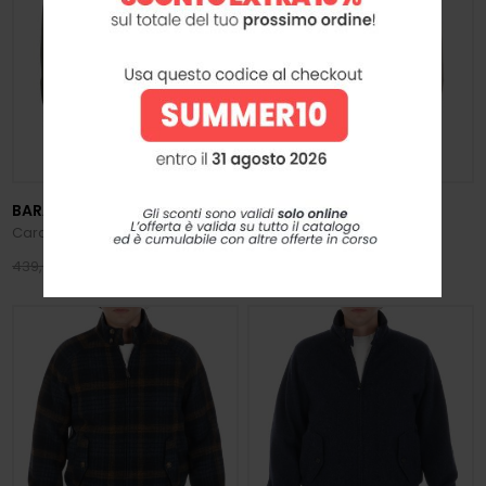
BARACUTA
BARACUTA
Carcoat in Tent Cloth
Carcoat in Tent Cloth
351,20 €
351,20 €
439,00 €
439,00 €