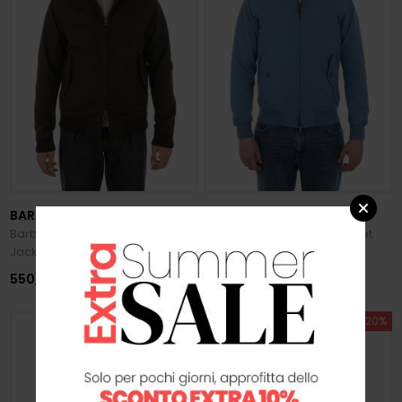
BARACUTA
BARACUTA
Barbour x Baracuta Porton Wax
Giacca G9 Harrington Jacket
Jacket
550,00 €
319,20 €
399,00 €
SUMMER SALE -20%
SUMMER SALE -20%