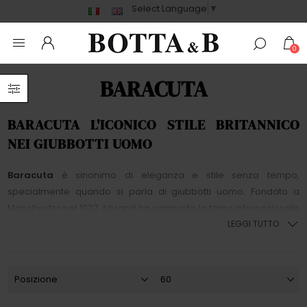
Select Language
▼
0
BARACUTA
BARACUTA L'ICONICO STILE BRITANNICO
NEI GIUBBOTTI UOMO
Baracuta
è sinonimo di eleganza e stile senza tempo,
specialmente quando si parla di giubbotti uomo. Fondato a
Manchester nel 1937, il brand ha raggiunto la fama internazionale
grazie alla creazione di capi che uniscono funzionalità e design
LEGGI TUTTO
raffinato. Tra tutti, il giubbotto
Baracuta G9 Harrington
è
diventato un'icona globale, indossato da personaggi come
Steve McQueen
e
Frank Sinatra
, consolidando il suo status nel
mondo della moda.