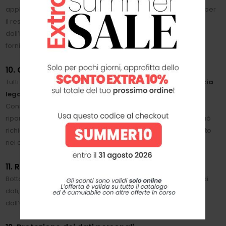
applicati dazi di importazione. Tali costi, sommati alle spese per
il reso, saranno a carico del cliente e verranno detratti
dall’importo del rimborso. La relativa fattura doganale sarà
fornita come prova degli oneri applicati alla spedizione.
10. Garanzie legali
Tutti i prodotti venduti a consumatori sono coperti da
garanzia
legale di conformità di 2 anni
ai sensi del Codice del
Consumo. Il Cliente che riscontri un difetto ha diritto alla
riparazione o sostituzione gratuita del bene. In alternativa, può
richiedere la riduzione del prezzo o la risoluzione del contratto
nei casi previsti dalla legge.
11. Responsabilità
Botta & B S.r.l. non è responsabile per danni indiretti, perdite di
dati, interruzioni del servizio o mancati guadagni derivanti
dall’uso o impossibilità di utilizzare il Sito.