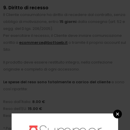
9. Diritto di recesso
Il Cliente consumatore ha diritto di recedere dal contratto, senza
obbligo di motivazione, entro
15 giorni
dalla consegna (art. 52 e
segg. del D.lgs. 206/2005).
Per esercitare il recesso, il Cliente deve inviare comunicazione
scritta a
ecommerce@bottaeb.it
o tramite il proprio account sul
Sito.
Il prodotto deve essere restituito integro, nella confezione
originale e completo di ogni accessorio.
Le spese del reso sono totalmente a carico del cliente
e sono
così ripartite:
Reso dall'Italia:
8.00 €
Reso dell'EU:
15.00 €
Reso extra-EU:
40.00 €*
* Per i resi provenienti da Paesi extra-UE potrebbero essere