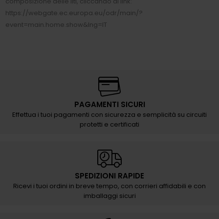
composizione delle liti, cliccando al link:
https://webgate.ec.europa.eu/odr/main/?
event=main.home.show&lng=IT
PAGAMENTI SICURI
Effettua i tuoi pagamenti con sicurezza e semplicità su circuiti
protetti e certificati
SPEDIZIONI RAPIDE
Ricevi i tuoi ordini in breve tempo, con corrieri affidabili e con
imballaggi sicuri