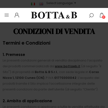
Select Language
▼
0
CONDIZIONI DI VENDITA
Termini e Condizioni
1. Premesse
Le presenti condizioni generali di vendita disciplinano l’acquisto
dei prodotti commercializzati da
www.bottaeb.it
(di seguito "il
Sito") di proprietà di
Botta & B S.r.l.
, con sede legale in
Corso
Nizza 1, 12100 Cuneo (CN)
, P.IVA
01770300042
. L’acquisto dei
prodotti tramite il Sito implica l’accettazione integrale delle
presenti condizioni da parte dell’utente (di seguito “Cliente”).
2. Ambito di applicazione
Le presenti condizioni si applicano a tutte le vendite effettuate da