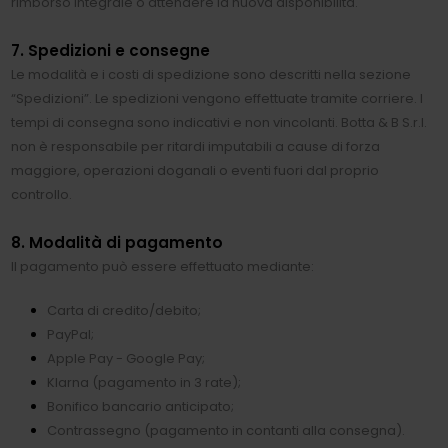
rimborso integrale o attendere la nuova disponibilità.
7. Spedizioni e consegne
Le modalità e i costi di spedizione sono descritti nella sezione
“Spedizioni”. Le spedizioni vengono effettuate tramite corriere. I
tempi di consegna sono indicativi e non vincolanti. Botta & B S.r.l.
non è responsabile per ritardi imputabili a cause di forza
maggiore, operazioni doganali o eventi fuori dal proprio
controllo.
8. Modalità di pagamento
Il pagamento può essere effettuato mediante:
Carta di credito/debito;
PayPal;
Apple Pay - Google Pay;
Klarna (pagamento in 3 rate);
Bonifico bancario anticipato;
Contrassegno (pagamento in contanti alla consegna).