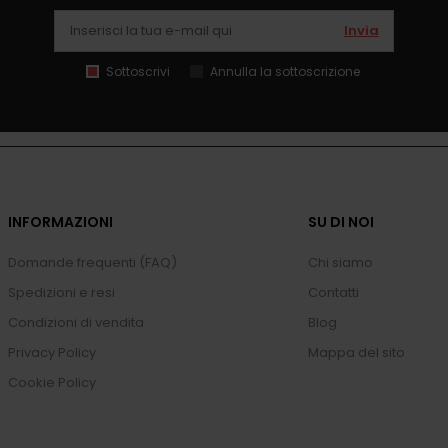
Invia
Sottoscrivi
Annulla la sottoscrizione
INFORMAZIONI
SU DI NOI
Domande frequenti (FAQ)
Chi siamo
Spedizioni e resi
Contatti
Condizioni di vendita
Blog
Privacy Policy
Mappa del sito
Cookie Policy