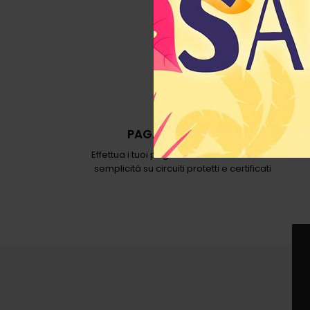
PAGAMENTI SICURI
Effettua i tuoi pagamenti con sicurezza e
semplicità su circuiti protetti e certificati