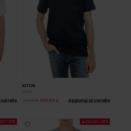
KITON
Tshirt
 carrello
Aggiungi al carrello
206,50 €
295,00 €
LET -30%
🔥 OUTLET -30%