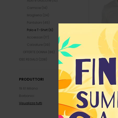
Abiti e Giacche (10)
Camicie (14)
Maglieria (24)
Pantaloni (45)
Polo e T-Shirt (6)
Accessori (17)
Calzature (39)
OFFERTE DONNA (86)
IDEE REGALO (238)
PRODUTTORI
19.61 Milano
Borbonici
KITON
Tshirt
Visualizza tutti
206,50
295,00 €