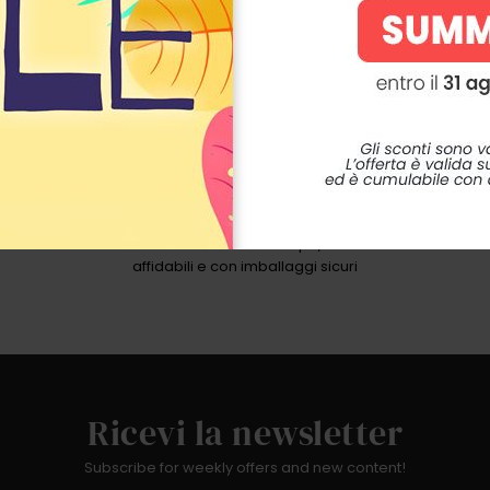
SPEDIZIONI RAPIDE
Ricevi i tuoi ordini in breve tempo, con corrieri
affidabili e con imballaggi sicuri
Ricevi la newsletter
Subscribe for weekly offers and new content!