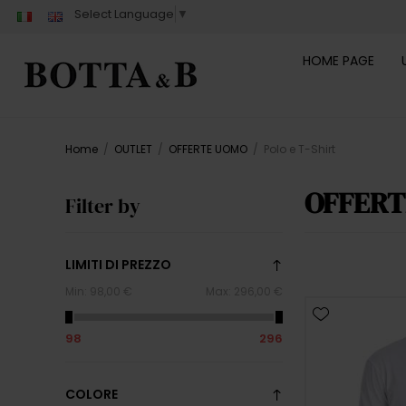
Select Language
▼
HOME PAGE
Home
/
OUTLET
/
OFFERTE UOMO
/
Polo e T-Shirt
OFFERT
Filter by
LIMITI DI PREZZO
Min:
98,00 €
Max:
296,00 €
98
296
COLORE