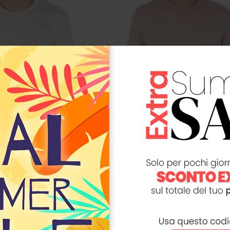
FORTELA
Sweatshirt
Aggiungi al carrello
Aggiungi al
 €
132,30 €
189,00 €