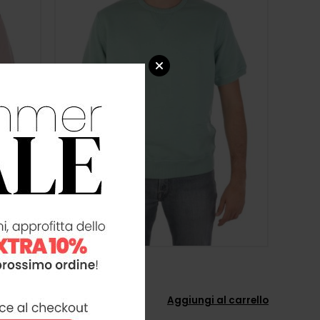
FORTELA
Sweatshirt
 carrello
Aggiungi al carrello
132,30 €
189,00 €