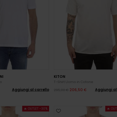
NI
KITON
mo
T-Shirt Uomo in Cotone
Aggiungi al carrello
Aggiungi al
206,50 €
295,00 €
🔥 OUTLET -30%
🔥 OUT