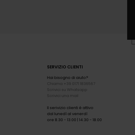
SERVIZIO CLIENTI
Hai bisogno di aiuto?
Chiama +39 0171 1836567
Scrivici su Whatsapp
Scrivici una mail
Il serivizio clienti è attivo
dal lunedì al venerdì
ore 8.30 - 13.00 | 14.30 - 18.00