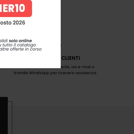
ASSISTENZA CLIENTI
Contattaci telefonicamente, via e-mail o
tramite WhatsApp per ricevere assistenza