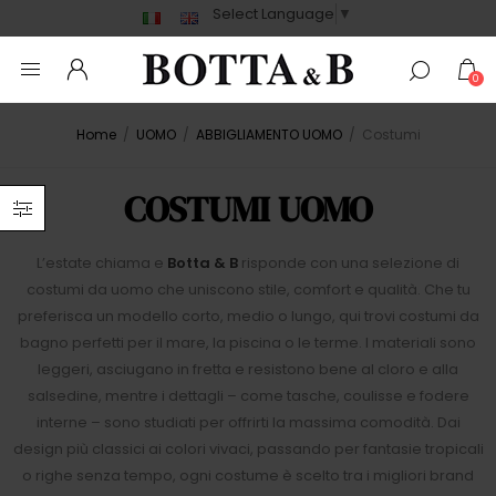
Select Language
▼
0
Home
/
UOMO
/
ABBIGLIAMENTO UOMO
/
Costumi
COSTUMI UOMO
L’estate chiama e
Botta & B
risponde con una selezione di
costumi da uomo che uniscono stile, comfort e qualità. Che tu
preferisca un modello corto, medio o lungo, qui trovi costumi da
bagno perfetti per il mare, la piscina o le terme. I materiali sono
leggeri, asciugano in fretta e resistono bene al cloro e alla
salsedine, mentre i dettagli – come tasche, coulisse e fodere
interne – sono studiati per offrirti la massima comodità. Dai
design più classici ai colori vivaci, passando per fantasie tropicali
o righe senza tempo, ogni costume è scelto tra i migliori brand