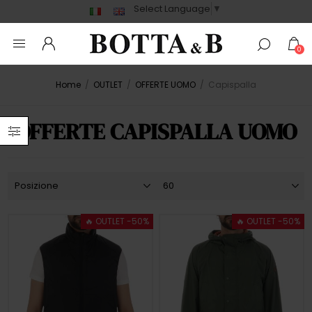
Select Language
▼
0
Home
/
OUTLET
/
OFFERTE UOMO
/
Capispalla
OFFERTE CAPISPALLA UOMO
🔥 OUTLET -50%
🔥 OUTLET -50%