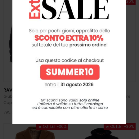
🔥 OUTLET -30%
🔥 OUTLET -30%
RAVAZZOLO
TAGLIATORE
Giubbotto Uomo in Suede con
Cappotto Uomo in Cashmere
Cappuccio
556,50 €
595,00 €
795,00 €
850,00 €
🔥 OUTLET -30%
🔥 OUTLET -30%