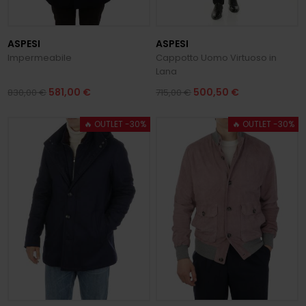
ASPESI
ASPESI
Impermeabile
Cappotto Uomo Virtuoso in
Lana
581,00 €
500,50 €
830,00 €
715,00 €
🔥 OUTLET -30%
🔥 OUTLET -30%