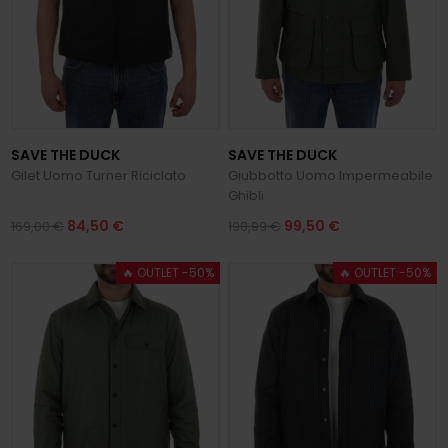
SAVE THE DUCK
SAVE THE DUCK
Gilet Uomo Turner Riciclato
Giubbotto Uomo Impermeabile
Ghibli
84,50 €
99,50 €
169,00 €
198,99 €
🔥 OUTLET -50%
🔥 OUTLET -50%