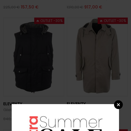
157,50 €
917,00 €
225,00 €
1310,00 €
🔥 OUTLET -30%
🔥 OUTLET -30%
ELEVENTY
ELEVENTY
Gilet Uomo Imbottito
Montgomery
588,00 €
448,00 €
840,00 €
640,00 €