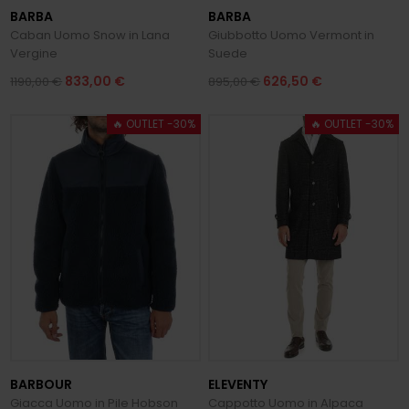
BARBA
BARBA
Caban Uomo Snow in Lana
Giubbotto Uomo Vermont in
Vergine
Suede
833,00 €
626,50 €
1190,00 €
895,00 €
🔥 OUTLET -30%
🔥 OUTLET -30%
BARBOUR
ELEVENTY
Giacca Uomo in Pile Hobson
Cappotto Uomo in Alpaca