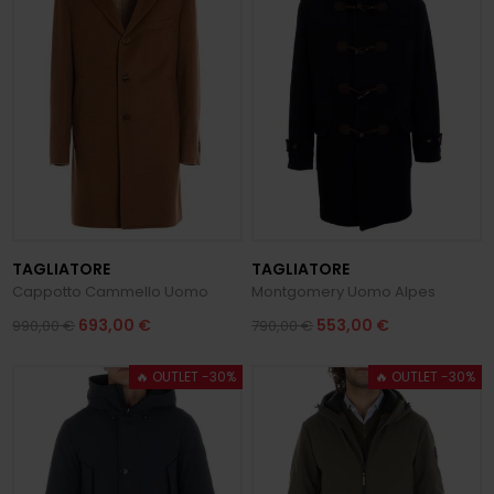
TAGLIATORE
TAGLIATORE
Cappotto Cammello Uomo
Montgomery Uomo Alpes
693,00 €
553,00 €
990,00 €
790,00 €
🔥 OUTLET -30%
🔥 OUTLET -30%