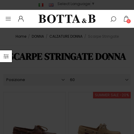
Select Language
▼
0
Home
/
DONNA
/
CALZATURE DONNA
/
Scarpe Stringate
SCARPE STRINGATE DONNA
SUMMER SALE -20%