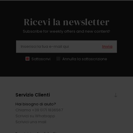
Ricevi la newsletter
Subscribe for weekly offers and new content!
Invia
Sottoscrivi
Annulla la sottoscrizione
Servizio Clienti
Hai bisogno di aiuto?
Chiama +39 0171 1836567
Scrivici su Whatsapp
Scrivici una mail