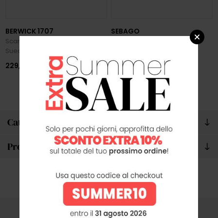
BERWICK 1707
SEBAGO
Scarpa Derby Brogue Donna in
Scarpe Donna Docksides
Suede
Portland
229,00 €
136,00 €
170,00 €
Categorie
Produttori