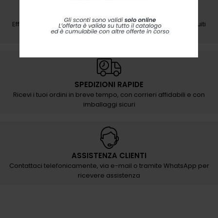
PAGAMENTI SICURI
Effettua i tuoi pagamenti con sicurezza e semplicità su circuiti
protetti e certificati
SPEDIZIONI RAPIDE
Ricevi i tuoi ordini in breve tempo, con corrieri affidabili e con
imballaggi sicuri
ASSISTENZA CLIENTI
Contattaci telefonicamente, via e-mail o tramite WhatsApp per
ricevere assistenza