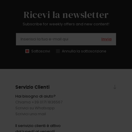
Ricevi la newsletter
Subscribe for weekly offers and new content!
Invia
Sottoscrivi
Annulla la sottoscrizione
Servizio Clienti
Hai bisogno di aiuto?
Chiama +39 0171 1836567
Scrivici su Whatsapp
Scrivici una mail
Il serivizio clienti è attivo
dal lunedì al venerdì