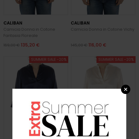
CALIBAN
CALIBAN
Camicia Donna in Cotone
Camicia Donna in Cotone Vichy
Fantasia Floreale
135,20 €
116,00 €
169,00 €
145,00 €
SUMMER SALE -20%
SUMMER SALE -20%