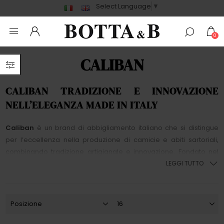
Select Language
▼
0
CALIBAN
CALIBAN TRADIZIONE E INNOVAZIONE
NELL’ELEGANZA MADE IN ITALY
Caliban
è un brand di abbigliamento italiano che si distingue
per l’eccellenza nella produzione di camicie e abiti sartoriali,
combinando tradizione artigianale e innovazione. Fondato nel
cuore della manifattura italiana, il marchio è sinonimo di qualità e
LEGGI TUTTO
attenzione ai dettagli, con un focus particolare su tessuti pregiati
e tagli impeccabili.
Le collezioni
Caliban
sono pensate per uomini e donne che
apprezzano lo stile classico, ma con un tocco moderno. Le