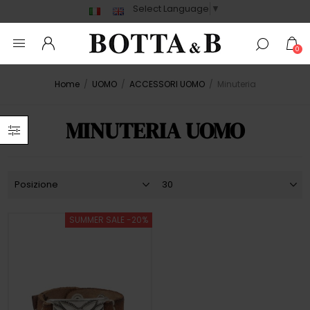
Select Language
▼
0
Home
/
UOMO
/
ACCESSORI UOMO
/
Minuteria
MINUTERIA UOMO
SUMMER SALE -20%