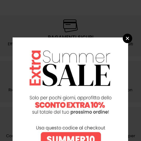
PAGAMENTI SICURI
Effettua i tuoi pagamenti con sicurezza e semplicità su circuiti
protetti e certificati
SPEDIZIONI RAPIDE
Ricevi i tuoi ordini in breve tempo, con corrieri affidabili e con
imballaggi sicuri
ASSISTENZA CLIENTI
Contattaci telefonicamente, via e-mail o tramite WhatsApp per