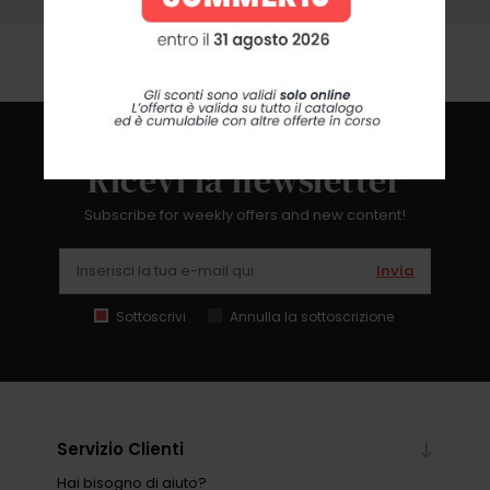
ricevere assistenza
Ricevi la newsletter
Subscribe for weekly offers and new content!
Invia
Sottoscrivi
Annulla la sottoscrizione
Servizio Clienti
Hai bisogno di aiuto?